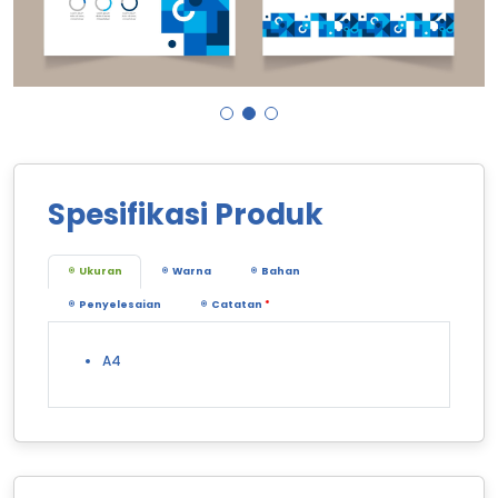
Spesifikasi Produk
Ukuran
Warna
Bahan
Penyelesaian
Catatan
*
A4